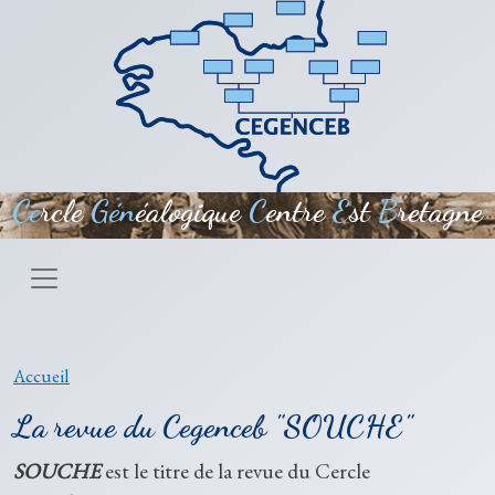
Aller au contenu principal
Ce
rcle
Gén
éalogique
C
entre
E
st
B
retagne
Accueil
La revue du Cegenceb "SOUCHE"
SOUCHE
est le titre de la revue du Cercle