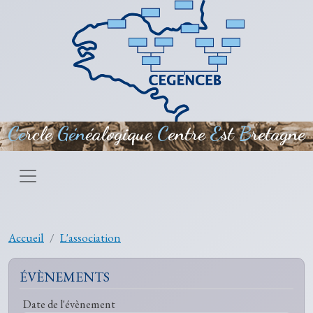
Aller au contenu principal
Ce
rcle
Gén
éalogique
C
entre
E
st
B
retagne
Accueil
L'association
ÉVÈNEMENTS
Date de l'évènement