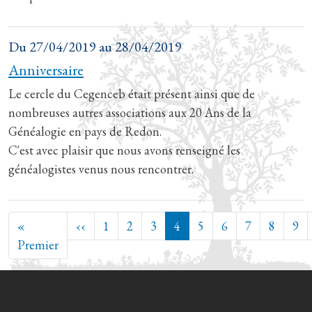
Du
27/04/2019
au
28/04/2019
Anniversaire
Le cercle du Cegenceb était présent ainsi que de
nombreuses autres associations aux 20 Ans de la
Généalogie en pays de Redon.
C'est avec plaisir que nous avons renseigné les
généalogistes venus nous rencontrer.
Pagination
Page précédente
«
‹‹
1
2
3
4
5
6
7
8
9
Première page
Premier