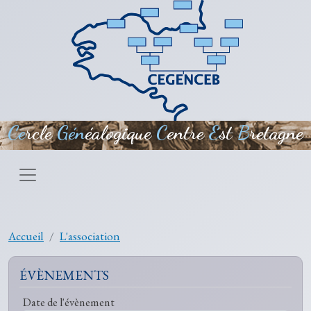
Aller au contenu principal
Ce
rcle
Gén
éalogique
C
entre
E
st
B
retagne
Accueil
L'association
ÉVÈNEMENTS
Date de l'évènement