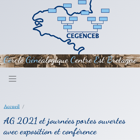
Aller au contenu principal
Ce
rcle
Gén
éalogique
C
entre
E
st
B
retagne
Accueil
AG 2021 et journées portes ouvertes
avec exposition et conférence