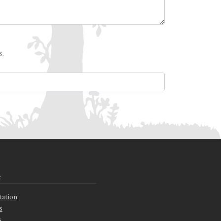
s.
e
tation
s
s