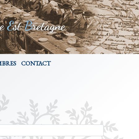
re
E
st
B
retagne
MBRES
CONTACT