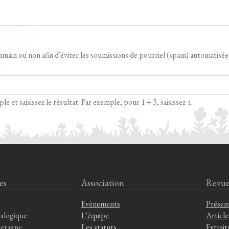
 humain ou non afin d'éviter les soumissions de pourriel (spam) automatisée
et saisissez le résultat. Par exemple, pour 1 + 3, saisissez 4.
es
Association
Revu
Evènements
Présen
alogique
L'équipe
Article
retagne
Les statuts
Extrait