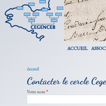
Navigation pr
ACCUEIL
ASSOC
Accueil
Contacter le cercle Ceg
Votre nom