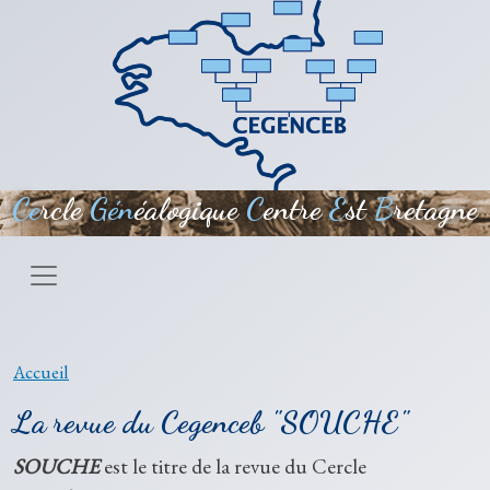
Aller au contenu principal
Ce
rcle
Gén
éalogique
C
entre
E
st
B
retagne
Accueil
La revue du Cegenceb "SOUCHE"
SOUCHE
est le titre de la revue du Cercle