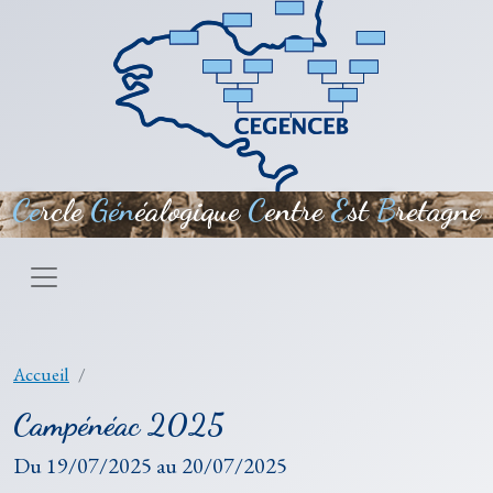
Aller au contenu principal
Ce
rcle
Gén
éalogique
C
entre
E
st
B
retagne
Accueil
Campénéac 2025
Du
19/07/2025
au
20/07/2025