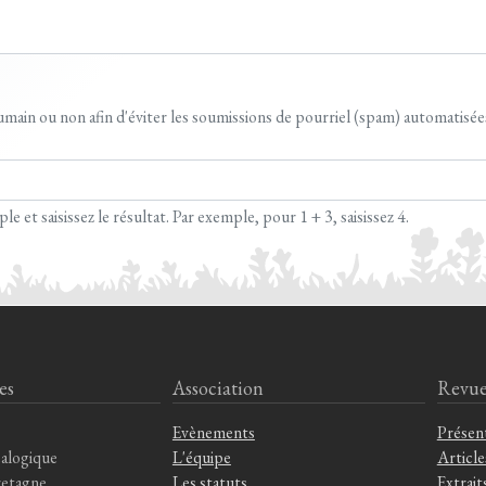
 humain ou non afin d'éviter les soumissions de pourriel (spam) automatisée
et saisissez le résultat. Par exemple, pour 1 + 3, saisissez 4.
es
Association
Revu
Evènements
Présen
alogique
L'équipe
Article
retagne
Les statuts
Extrait