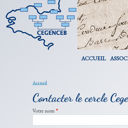
Navigation pr
ACCUEIL
ASSOC
Accueil
Contacter le cercle Ceg
Votre nom