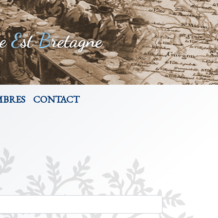
re
E
st
B
retagne
MBRES
CONTACT