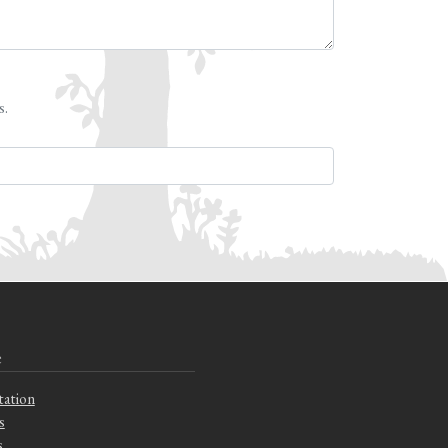
s.
e
tation
s
s